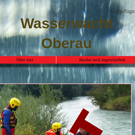
Login/Sign
Wasserwacht
Oberau
Über uns
Kinder und Jugendarbeit