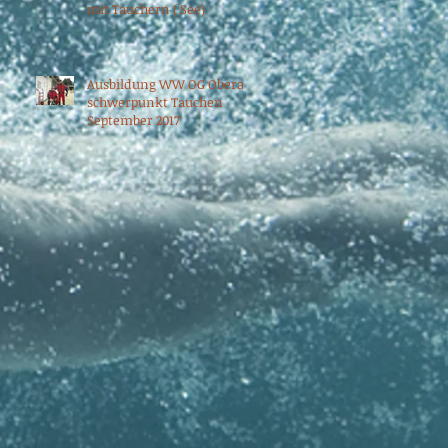
mit Tauchern ( See)
Ausbildung WW OG Oberau
schwerpunkt Tauchen
September 2017