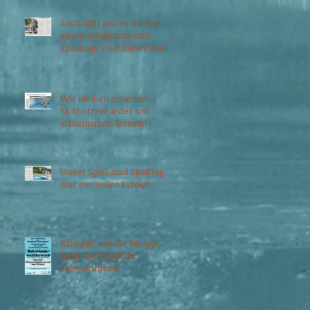
Auch 2022 gab es wieder
einen Schwimm-und
Spasstag! Und dieser war
ein voller Erfolg!
Wir bleiben unserem
Motto treu! Jeder soll
schwimmen lernen!
Unser Spiel-und Spaßtag
war ein voller Erfolg!
n
Bald gibt es jede Menge
Spiel und Spaß im
Schwimmbad