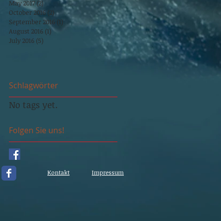
May 2017
(2)
2 posts
October 2016
(2)
2 posts
September 2016
(1)
1 post
August 2016
(1)
1 post
July 2016
(5)
5 posts
Schlagwörter
No tags yet.
Folgen Sie uns!
Kontakt
Impressum