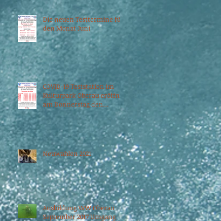
Die neuen Testtermine für
den Monat Juni
COVID-19 Teststation im
Kulturpark Oberau eröffnet
am Donnerstag den
06.05.2021
Neuwahlen 2021
Ausbildung WW Oberau
September 2017 Umgang