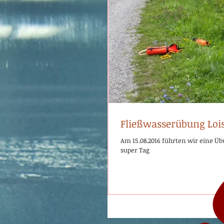
AB
Fließwasserübung Loi
Am 15.08.2016 führten wir eine Ü
super Tag