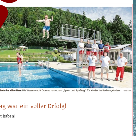
g war ein voller Erfolg!
kt haben!