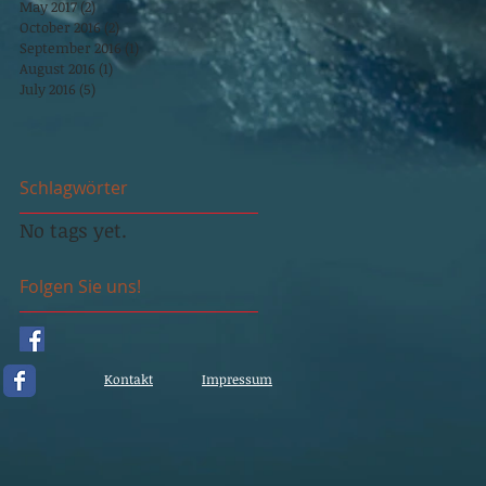
May 2017
(2)
2 posts
October 2016
(2)
2 posts
September 2016
(1)
1 post
August 2016
(1)
1 post
July 2016
(5)
5 posts
Schlagwörter
No tags yet.
Folgen Sie uns!
Kontakt
Impressum