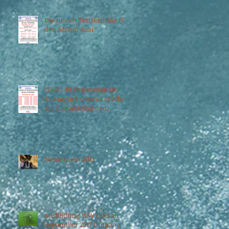
Die neuen Testtermine für
den Monat Juni
COVID-19 Teststation im
Kulturpark Oberau eröffnet
am Donnerstag den
06.05.2021
Neuwahlen 2021
Ausbildung WW Oberau
September 2017 Umgang