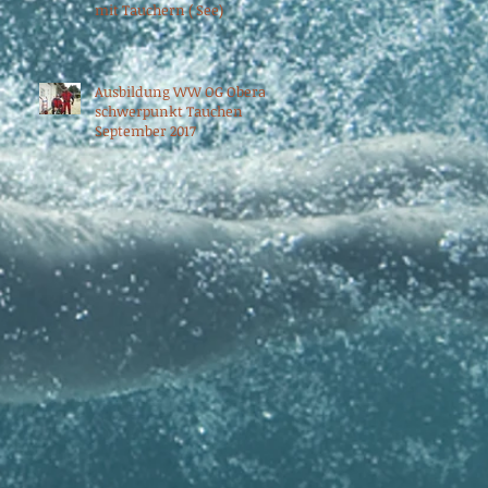
mit Tauchern ( See)
Ausbildung WW OG Oberau
schwerpunkt Tauchen
September 2017