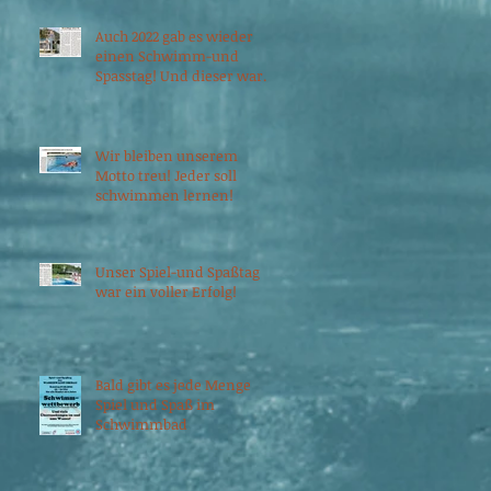
Auch 2022 gab es wieder
einen Schwimm-und
Spasstag! Und dieser war
ein voller Erfolg!
Wir bleiben unserem
Motto treu! Jeder soll
schwimmen lernen!
Unser Spiel-und Spaßtag
war ein voller Erfolg!
Bald gibt es jede Menge
Spiel und Spaß im
Schwimmbad