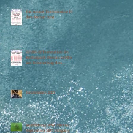
Die neuen Testtermine für
den Monat Juni
COVID-19 Teststation im
Kulturpark Oberau eröffnet
am Donnerstag den
06.05.2021
Neuwahlen 2021
Ausbildung WW Oberau
September 2017 Umgang