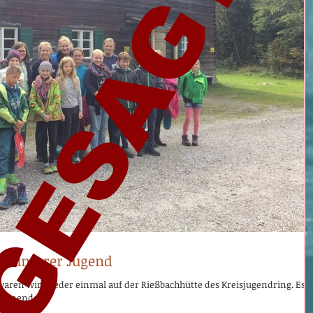
GESAGT
t unserer Jugend
en wir wieder einmal auf der Rießbachhütte des Kreisjugendring. Es
henende....