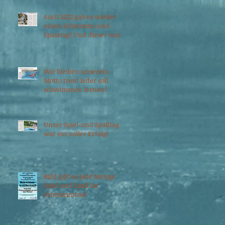
Auch 2022 gab es wieder
einen Schwimm-und
Spasstag! Und dieser war
ein voller Erfolg!
Wir bleiben unserem
Motto treu! Jeder soll
schwimmen lernen!
Unser Spiel-und Spaßtag
war ein voller Erfolg!
Bald gibt es jede Menge
Spiel und Spaß im
Schwimmbad