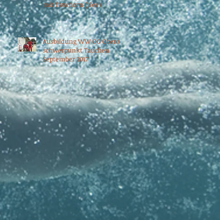
mit Tauchern ( See)
Ausbildung WW OG Oberau
schwerpunkt Tauchen
September 2017