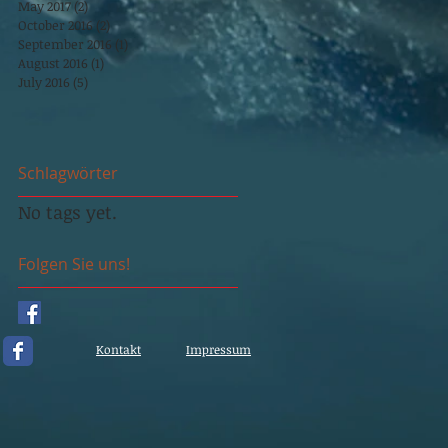
May 2017
(2)
2 posts
October 2016
(2)
2 posts
September 2016
(1)
1 post
August 2016
(1)
1 post
July 2016
(5)
5 posts
Schlagwörter
No tags yet.
Folgen Sie uns!
Kontakt
Impressum